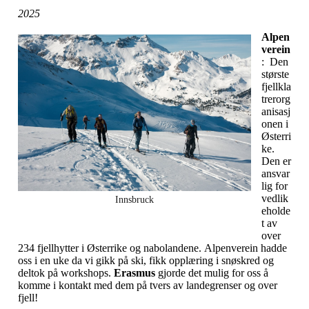
2025
Alpen
verein
: Den
største
fjellkla
trerorg
anisasj
onen i
Østerri
ke.
Den er
ansvar
lig for
vedlik
Innsbruck
eholde
t av
over
234 fjellhytter i Østerrike og nabolandene. Alpenverein hadde
oss i en uke da vi gikk på ski, fikk opplæring i snøskred og
deltok på workshops.
Erasmus
gjorde det mulig for oss å
komme i kontakt med dem på tvers av landegrenser og over
fjell!