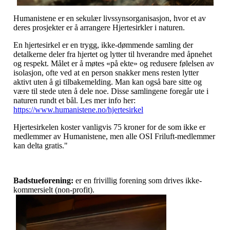
Humanistene er en sekulær livssynsorganisasjon,
hvor et av
deres prosjekter er å arrangere Hjertesirkler i naturen.
En hjertesirkel er en trygg, ikke-dømmende samling der
detalkerne deler fra hjertet og lytter til hverandre med åpnehet
og respekt. Målet er å møtes «på ekte» og redusere følelsen av
isolasjon, ofte ved at en person snakker mens resten lytter
aktivt uten å gi tilbakemelding. Man kan også bare sitte og
være til stede uten å dele noe. Disse samlingene foregår ute i
naturen rundt et bål. Les mer info her:
https://www.humanistene.no/hjertesirkel
Hjertesirkelen koster vanligvis 75 kroner for de som ikke er
medlemmer av Humanistene, men alle OSI Friluft-medlemmer
kan delta gratis."
Badstueforening:
er en frivillig forening som drives ikke-
kommersielt (non-profit).