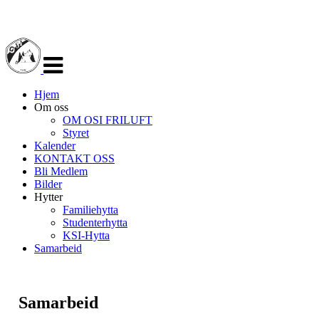
Veksle
navigasjon
Hjem
Om oss
OM OSI FRILUFT
Styret
Kalender
KONTAKT OSS
Bli Medlem
Bilder
Hytter
Familiehytta
Studenterhytta
KSI-Hytta
Samarbeid
Samarbeid