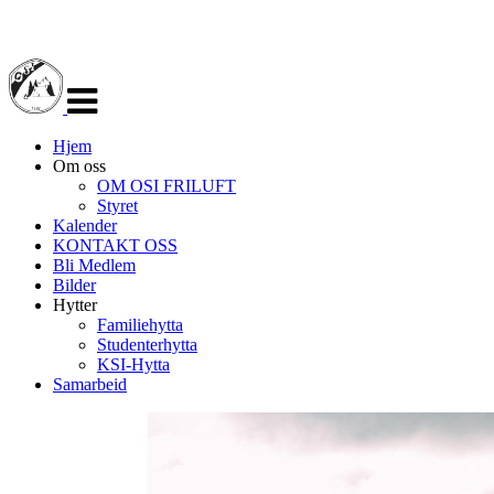
Veksle
navigasjon
Hjem
Om oss
OM OSI FRILUFT
Styret
Kalender
KONTAKT OSS
Bli Medlem
Bilder
Hytter
Familiehytta
Studenterhytta
KSI-Hytta
Samarbeid