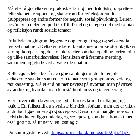
Målet er å gi deltakerne praktisk erfaring med friluftsliv, opprette et
fellesskapet i gruppen, og skape rom for refleksjon rundt
gruppepress og andre former for negativ sosial påvirkning. Leiren
består av to deler: en praktisk friluftsdel og en egen del med samtal
og refleksjon rundt sosiale temaer.
Friluftsdelen gir grunnleggende opplæring i trygg og selvstendig
ferdsel i naturen. Deltakerne lærer blant annet å bruke stormkjøkke
kart og kompass, og deltar i aktiviteter som kanopadling, orienterin
og ulike samarbeidsøvelser. Hensikten er å fremme mestring,
samarbeid og glede ved å være ute i naturen.
Refleksjonsdelen består av egne samlinger under leiren, der
deltakerne snakker sammen om temaer som gruppepress, vold og
radikalisering. Målet er å bli mer bevisst på hvordan man påvirkes
av andre, og hvordan man kan stå imot press og ta egne valg.
Vi vil overnatte i lavvoer, og hytta brukes kun til matlaging og
toalett. En fullstendig utstyrsliste blir delt i forkant, men det er vikti
at du har liggeunderlag og sovepose. Dersom du mangler noe som
helst (inkludert liggeunderlag og sovepose), kan du ta kontakt med
oss i god tid, så finner vi en løsning :)
Du kan registrere ved:
https://forms.cloud.microsoft/r/2fjfx41pzr