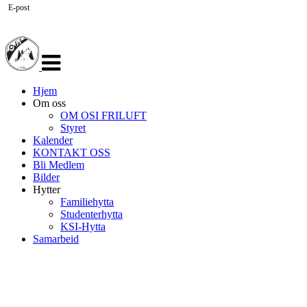
E-post
Veksle
navigasjon
Hjem
Om oss
OM OSI FRILUFT
Styret
Kalender
KONTAKT OSS
Bli Medlem
Bilder
Hytter
Familiehytta
Studenterhytta
KSI-Hytta
Samarbeid